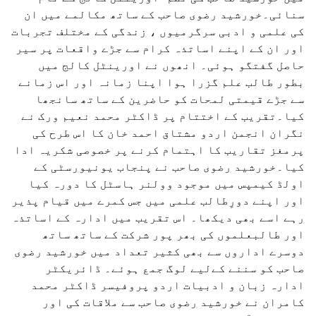
سنائی۔خورشید رضوی صاحب کے ساتھ مکالمے میں ان
کی علمی و ادبی سرگرمیوں ، زندگی کے مختلف تجربات
اور ان کے اپنے اساتذہ کرام سے جڑے واقعات پر سیر
حاصل گفتگو ہوئی۔ انھوں نے اورینٹل کالج میں
بطور طالب علم گزرا ہوا اپنا زمانہ اور اس زمانے
سے جڑے قیمتی لمحات کو حاضرین کے ساتھ سانجھا
کیا۔تقریب کے اختتام پر ڈاکٹر محمد نعیم ورک نے
نگران انجمن اردو مشتاق احمد خان کا اس طرح کی
پرمغز تقاریب کا اہتمام کرنے پر خصوصی شکریہ ادا
کیا۔خورشید رضوی صاحب نے پنجاب یونیورسٹی کے
اولڈ کیمپس میں موجود وولنر ہاسٹل کا دورہ کیا
اور اپنے دورِطالب علمی میں جس کمرے میں قیام پذیر
رہے اسے بھی دیکھا۔ اس تقریب میں ادارہ کے اساتذہ
اور طالبعلموں کی بھر پور شرکت کے ساتھ ساتھ
دوسرے اداروں سے بھی کثیر تعداد میں خورشید رضوی
صاحب کو سننے کےلیے لوگ جمع ہوئے۔ ڈائریکٹر
ادارہ زبان و ادبیات اردو پروفیسر ڈاکٹر محمد
کامران نے خورشید رضوی صاحب سے ملاقات کی اور