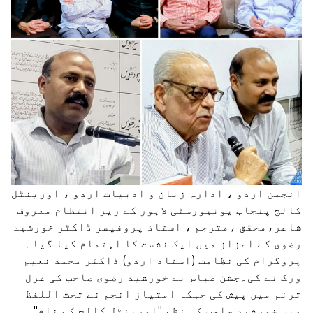
انجمن اردو ، ادارہ زبان و ادبیات اردو ، اورینٹل
کالج پنجاب یونیورسٹی لاہور کے زیر انتظام معروف
شاعر،محقق ،مترجم ، استاذ پروفیسر ڈاکٹر خورشید
رضوی کے اعزاز میں ایک نشست کا اہتمام کیا گیا۔
پروگرام کی نظامت (استاد اردو) ڈاکٹر محمد نعیم
ورک نے کی۔جشن عباس نے خورشید رضوی صاحب کی غزل
ترنم میں پیش کی جبکہ امتیاز انجم نے تحت اللفظ
میں خورشید صاحب کی نظم "اورینٹل کالج کے نام"